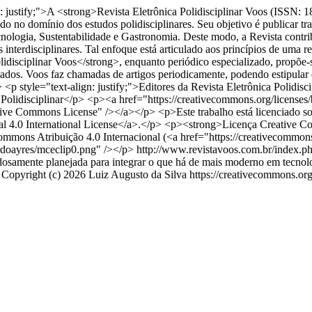
n: justify;">A <strong>Revista Eletrônica Polidisciplinar Voos (ISSN:
do no domínio dos estudos polidisciplinares. Seu objetivo é publicar tr
nologia, Sustentabilidade e Gastronomia. Deste modo, a Revista contr
es interdisciplinares. Tal enfoque está articulado aos princípios de uma 
lidisciplinar Voos</strong>, enquanto periódico especializado, propõe
icados. Voos faz chamadas de artigos periodicamente, podendo estipular 
<p style="text-align: justify;">Editores da Revista Eletrônica Polidisc
olidisciplinar</p> <p><a href="https://creativecommons.org/licenses/
tive Commons License" /></a></p> <p>Este trabalho está licenciado so
l 4.0 International License</a>.</p> <p><strong>Licença Creative 
ommons Atribuição 4.0 Internacional (<a href="https://creativecommon
ardoayres/mceclip0.png" /></p>
http://www.revistavoos.com.br/index.ph
dosamente planejada para integrar o que há de mais moderno em tecnolo
Copyright (c) 2026 Luiz Augusto da Silva https://creativecommons.org