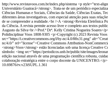
http://www.revistavoos.com.br/index.php/sistema
<p style="text-alig
Universitário Guairacá</strong>. Trata-se de um periódico especializa
Ciências Humanas e Sociais, Ciências da Saúde, Ciências Exatas, Tec
diferentes áreas investigativas, com especial atenção para suas relaçõ
de se compreender a realidade.<br />A <strong>Revista Eletrônica Po
da Ciência. A revista permite acesso livre e completo aos textos publ
Augusto da Silva<br />Prof.ª Drª. Kelly Cristina Nogueira Soares</p> 
Polidisciplinar Voos
1808-9305
<p>Copyright (c) 2023 Revista Voos P
src="https://i.creativecommons.org/l/by-nc/4.0/88x31.png" alt="Crea
nc/4.0/" rel="license">Creative Commons Attribution-NonCommercia
<strong>Voos</strong> estão licenciadas sob uma licença Creative C
símbolo: <img src="https://periodicos.unb.br/public/site/images/leon
edição nacional através de uma programação científica robusta, cuida
colaboração estratégica entre o corpo docente da UNICENTRO.</p>
10.69876/rv.v23iSUPL.1.361