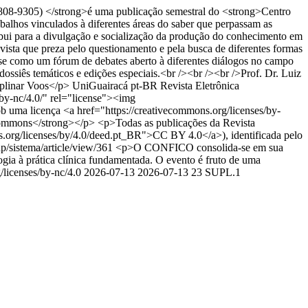
 1808-9305) </strong>é uma publicação semestral do <strong>Centro
abalhos vinculados à diferentes áreas do saber que perpassam as
ibui para a divulgação e socialização da produção do conhecimento em
revista que preza pelo questionamento e pela busca de diferentes formas
-se como um fórum de debates aberto à diferentes diálogos no campo
dossiês temáticos e edições especiais.<br /><br /><br />Prof. Dr. Luiz
iplinar Voos</p>
UniGuairacá
pt-BR
Revista Eletrônica
by-nc/4.0/" rel="license"><img
b uma licença <a href="https://creativecommons.org/licenses/by-
Commons</strong></p> <p>Todas as publicações da Revista
s.org/licenses/by/4.0/deed.pt_BR">CC BY 4.0</a>), identificada pelo
p/sistema/article/view/361
<p>O CONFICO consolida-se em sua
gia à prática clínica fundamentada. O evento é fruto de uma
/licenses/by-nc/4.0
2026-07-13
2026-07-13
23
SUPL.1