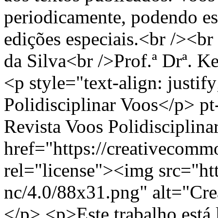
periodicamente, podendo est
edições especiais.<br /><br
da Silva<br />Prof.ª Drª. K
<p style="text-align: justif
Polidisciplinar Voos</p>
p
Revista Voos Polidisciplin
href="https://creativecommo
rel="license"><img src="htt
nc/4.0/88x31.png" alt="Cr
</p> <p>Este trabalho está 