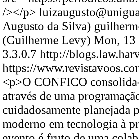
/></p>
luizaugusto@uniguai
Augusto da Silva)
guilherm
(Guilherme Levy)
Mon, 13 
3.3.0.7
http://blogs.law.har
https://www.revistavoos.co
<p>O CONFICO consolida-s
através de uma programação 
cuidadosamente planejada pa
moderno em tecnologia à pr
evento é fruto de uma colab