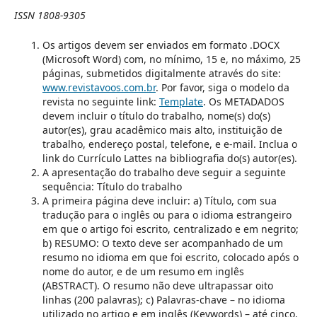
ISSN 1808-9305
Os artigos devem ser enviados em formato .DOCX
(Microsoft Word) com, no mínimo, 15 e, no máximo, 25
páginas, submetidos digitalmente através do site:
www.revistavoos.com.br
. Por favor, siga o modelo da
revista no seguinte link:
Template
. Os METADADOS
devem incluir o título do trabalho, nome(s) do(s)
autor(es), grau acadêmico mais alto, instituição de
trabalho, endereço postal, telefone, e e-mail. Inclua o
link do Currículo Lattes na bibliografia do(s) autor(es).
A apresentação do trabalho deve seguir a seguinte
sequência: Título do trabalho
A primeira página deve incluir: a) Título, com sua
tradução para o inglês ou para o idioma estrangeiro
em que o artigo foi escrito, centralizado e em negrito;
b) RESUMO: O texto deve ser acompanhado de um
resumo no idioma em que foi escrito, colocado após o
nome do autor, e de um resumo em inglês
(ABSTRACT). O resumo não deve ultrapassar oito
linhas (200 palavras); c) Palavras-chave – no idioma
utilizado no artigo e em inglês (Keywords) – até cinco,